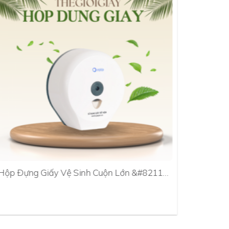
Hộp Đựng Giấy Vệ Sinh Cuộn Lớn &#8211…
Hộp Đựn