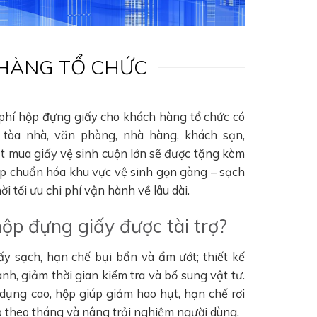
 HÀNG TỔ CHỨC
 phí hộp đựng giấy cho khách hàng tổ chức có
tòa nhà, văn phòng, nhà hàng, khách sạn,
ặt mua giấy vệ sinh cuộn lớn sẽ được tặng kèm
úp chuẩn hóa khu vực vệ sinh gọn gàng – sạch
i tối ưu chi phí vận hành về lâu dài.
hộp đựng giấy được tài trợ?
ấy sạch, hạn chế bụi bẩn và ẩm ướt; thiết kế
nh, giảm thời gian kiểm tra và bổ sung vật tư.
 dụng cao, hộp giúp giảm hao hụt, hạn chế rơi
hao theo tháng và nâng trải nghiệm người dùng.