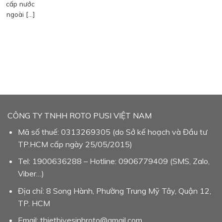
cấp nước
ngoài […]
CÔNG TY TNHH ROTO PUSI VIỆT NAM
Mã số thuế: 0313269305 (do Sở kế hoạch và Đầu tư
TP.HCM cấp ngày 25/05/2015)
Tel: 1900636288 – Hotline: 0906779409 (SMS, Zalo,
Viber…)
Địa chỉ: 8 Song Hành, Phường Trung Mỹ Tây, Quận 12,
TP. HCM
Email: thietbivesinhroto@gmail.com