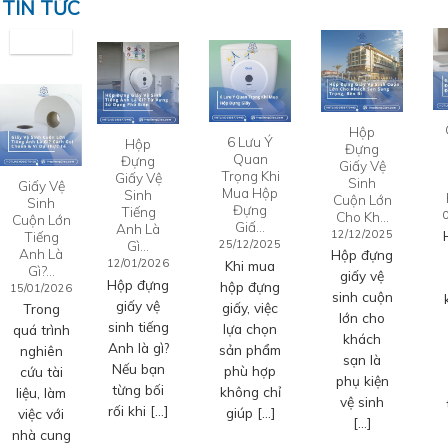
TIN TỨC
Hộp
6 Lưu Ý
Hộp
Đựng
Quan
Đựng
Giấy Vệ
Trọng Khi
Giấy Vệ
Sinh
Giấy Vệ
Mua Hộp
Sinh
Cuộn Lớn
Sinh
Đựng
Tiếng
Cho Kh…
Cuộn Lớn
Giấ…
Anh Là
12/12/2025
Tiếng
Gì…
25/12/2025
Anh Là
Hộp đựng
12/01/2026
Khi mua
Gì?…
giấy vệ
Hộp đựng
hộp đựng
15/01/2026
sinh cuộn
giấy vệ
giấy, việc
Trong
lớn cho
sinh tiếng
lựa chọn
quá trình
khách
Anh là gì?
sản phẩm
nghiên
sạn là
Nếu bạn
phù hợp
cứu tài
phụ kiện
từng bối
không chỉ
liệu, làm
vệ sinh
rối khi […]
giúp […]
việc với
[…]
nhà cung