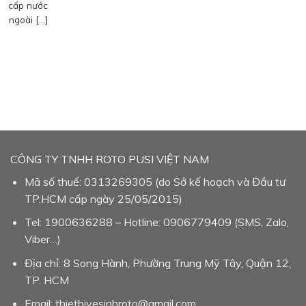
cấp nước
ngoài […]
CÔNG TY TNHH ROTO PUSI VIỆT NAM
Mã số thuế: 0313269305 (do Sở kế hoạch và Đầu tư
TP.HCM cấp ngày 25/05/2015)
Tel: 1900636288 – Hotline: 0906779409 (SMS, Zalo,
Viber…)
Địa chỉ: 8 Song Hành, Phường Trung Mỹ Tây, Quận 12,
TP. HCM
Email: thietbivesinhroto@gmail.com