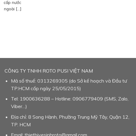
cấp nước
ngoài […]
CÔNG TY TNHH ROTO PUSI VIỆT NAM
Mã số thuế: 0313269305 (do Sở kế hoạch và Đầu tư
TP.HCM cấp ngày 25/05/2015)
Tel: 1900636288 – Hotline: 0906779409 (SMS, Zalo,
Viber…)
Địa chỉ: 8 Song Hành, Phường Trung Mỹ Tây, Quận 12,
TP. HCM
Email: thietbivesinhroto@gmail.com