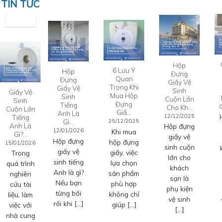
TIN TỨC
Hộp
6 Lưu Ý
Hộp
Đựng
Quan
Đựng
Giấy Vệ
Trọng Khi
Giấy Vệ
Sinh
Giấy Vệ
Mua Hộp
Sinh
Cuộn Lớn
Sinh
Đựng
Tiếng
Cho Kh…
Cuộn Lớn
Giấ…
Anh Là
12/12/2025
Tiếng
Gì…
25/12/2025
Anh Là
Hộp đựng
12/01/2026
Khi mua
Gì?…
giấy vệ
Hộp đựng
hộp đựng
15/01/2026
sinh cuộn
giấy vệ
giấy, việc
Trong
lớn cho
sinh tiếng
lựa chọn
quá trình
khách
Anh là gì?
sản phẩm
nghiên
sạn là
Nếu bạn
phù hợp
cứu tài
phụ kiện
từng bối
không chỉ
liệu, làm
vệ sinh
rối khi […]
giúp […]
việc với
[…]
nhà cung