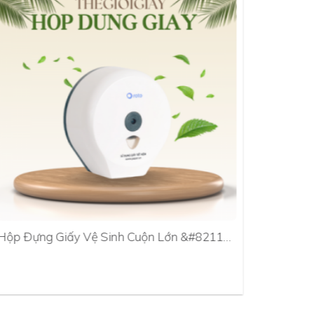
Hộp Đựng Giấy Vệ Sinh Cuộn Lớn &#8211…
Hộp Đựn