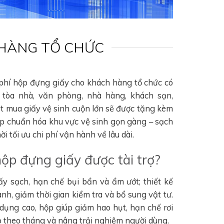
 HÀNG TỔ CHỨC
 phí hộp đựng giấy cho khách hàng tổ chức có
tòa nhà, văn phòng, nhà hàng, khách sạn,
ặt mua giấy vệ sinh cuộn lớn sẽ được tặng kèm
úp chuẩn hóa khu vực vệ sinh gọn gàng – sạch
i tối ưu chi phí vận hành về lâu dài.
hộp đựng giấy được tài trợ?
ấy sạch, hạn chế bụi bẩn và ẩm ướt; thiết kế
nh, giảm thời gian kiểm tra và bổ sung vật tư.
 dụng cao, hộp giúp giảm hao hụt, hạn chế rơi
hao theo tháng và nâng trải nghiệm người dùng.