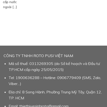
cấp nước
ngoài […]
CÔNG TY TNHH ROTO PUSI VIỆT NAM
Mã số thuế: 0313269305 (do Sở kế hoạch và Đầu tư
TP.HCM cấp ngày 25/05/2015)
Tel: 1900636288 – Hotline: 0906779409 (SMS, Zalo,
Viber…)
Địa chỉ: 8 Song Hành, Phường Trung Mỹ Tây, Quận 12,
TP. HCM
Email: thietbivesinhroto@gmail.com