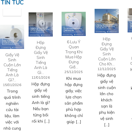
TIN TỨC
Hộp
6 Lưu Ý
Hộp
Đựng
Quan
Đựng
Giấy Vệ
Trọng Khi
Giấy Vệ
Sinh
Giấy Vệ
Mua Hộp
Sinh
Cuộn Lớn
Sinh
Đựng
Tiếng
Cho Kh…
Cuộn Lớn
Giấ…
Anh Là
12/12/2025
Tiếng
Gì…
25/12/2025
Anh Là
Hộp đựng
12/01/2026
Khi mua
Gì?…
giấy vệ
Hộp đựng
hộp đựng
15/01/2026
sinh cuộn
giấy vệ
giấy, việc
Trong
lớn cho
sinh tiếng
lựa chọn
quá trình
khách
Anh là gì?
sản phẩm
nghiên
sạn là
Nếu bạn
phù hợp
cứu tài
phụ kiện
từng bối
không chỉ
liệu, làm
vệ sinh
rối khi […]
giúp […]
việc với
[…]
nhà cung