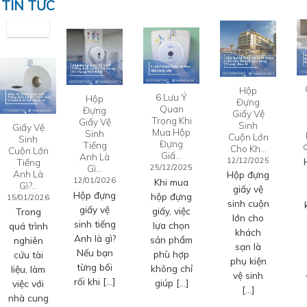
TIN TỨC
Hộp
6 Lưu Ý
Hộp
Đựng
Quan
Đựng
Giấy Vệ
Trọng Khi
Giấy Vệ
Sinh
Giấy Vệ
Mua Hộp
Sinh
Cuộn Lớn
Sinh
Đựng
Tiếng
Cho Kh…
Cuộn Lớn
Giấ…
Anh Là
12/12/2025
Tiếng
Gì…
25/12/2025
Anh Là
Hộp đựng
12/01/2026
Khi mua
Gì?…
giấy vệ
Hộp đựng
hộp đựng
15/01/2026
sinh cuộn
giấy vệ
giấy, việc
Trong
lớn cho
sinh tiếng
lựa chọn
quá trình
khách
Anh là gì?
sản phẩm
nghiên
sạn là
Nếu bạn
phù hợp
cứu tài
phụ kiện
từng bối
không chỉ
liệu, làm
vệ sinh
rối khi […]
giúp […]
việc với
[…]
nhà cung