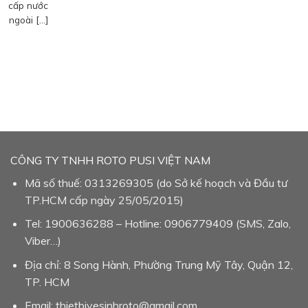
cấp nước
ngoài […]
CÔNG TY TNHH ROTO PUSI VIỆT NAM
Mã số thuế: 0313269305 (do Sở kế hoạch và Đầu tư
TP.HCM cấp ngày 25/05/2015)
Tel: 1900636288 – Hotline: 0906779409 (SMS, Zalo,
Viber…)
Địa chỉ: 8 Song Hành, Phường Trung Mỹ Tây, Quận 12,
TP. HCM
Email: thietbivesinhroto@gmail.com