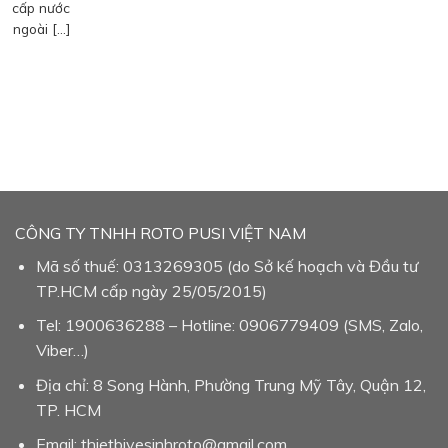
cấp nước
ngoài […]
CÔNG TY TNHH ROTO PUSI VIỆT NAM
Mã số thuế: 0313269305 (do Sở kế hoạch và Đầu tư
TP.HCM cấp ngày 25/05/2015)
Tel: 1900636288 – Hotline: 0906779409 (SMS, Zalo,
Viber…)
Địa chỉ: 8 Song Hành, Phường Trung Mỹ Tây, Quận 12,
TP. HCM
Email: thietbivesinhroto@gmail.com