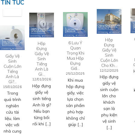
TIN TỨC
Hộp
6 Lưu Ý
Hộp
Đựng
Quan
Đựng
Giấy Vệ
Trọng Khi
Giấy Vệ
Sinh
Giấy Vệ
Mua Hộp
Sinh
Cuộn Lớn
Sinh
Đựng
Tiếng
Cho Kh…
Cuộn Lớn
Giấ…
Anh Là
12/12/2025
Tiếng
Gì…
25/12/2025
Anh Là
Hộp đựng
12/01/2026
Khi mua
Gì?…
giấy vệ
Hộp đựng
hộp đựng
15/01/2026
sinh cuộn
giấy vệ
giấy, việc
Trong
lớn cho
sinh tiếng
lựa chọn
quá trình
khách
Anh là gì?
sản phẩm
nghiên
sạn là
Nếu bạn
phù hợp
cứu tài
phụ kiện
từng bối
không chỉ
liệu, làm
vệ sinh
rối khi […]
giúp […]
việc với
[…]
nhà cung