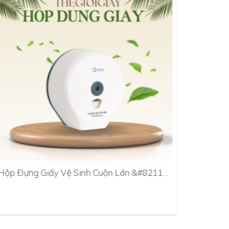
Hộp Đựng Giấy Vệ Sinh Cuộn Lớn &#8211…
Hộp Đựn