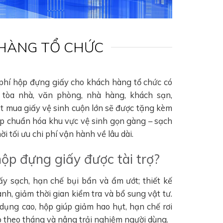
 HÀNG TỔ CHỨC
 phí hộp đựng giấy cho khách hàng tổ chức có
tòa nhà, văn phòng, nhà hàng, khách sạn,
ặt mua giấy vệ sinh cuộn lớn sẽ được tặng kèm
úp chuẩn hóa khu vực vệ sinh gọn gàng – sạch
i tối ưu chi phí vận hành về lâu dài.
hộp đựng giấy được tài trợ?
ấy sạch, hạn chế bụi bẩn và ẩm ướt; thiết kế
nh, giảm thời gian kiểm tra và bổ sung vật tư.
 dụng cao, hộp giúp giảm hao hụt, hạn chế rơi
hao theo tháng và nâng trải nghiệm người dùng.