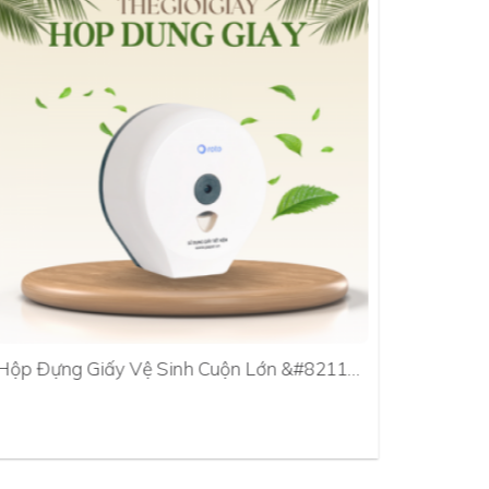
Hộp Đựng Giấy Vệ Sinh Cuộn Lớn &#8211…
Hộp Đựn