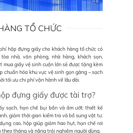
 HÀNG TỔ CHỨC
 phí hộp đựng giấy cho khách hàng tổ chức có
tòa nhà, văn phòng, nhà hàng, khách sạn,
ặt mua giấy vệ sinh cuộn lớn sẽ được tặng kèm
úp chuẩn hóa khu vực vệ sinh gọn gàng – sạch
i tối ưu chi phí vận hành về lâu dài.
hộp đựng giấy được tài trợ?
ấy sạch, hạn chế bụi bẩn và ẩm ướt; thiết kế
nh, giảm thời gian kiểm tra và bổ sung vật tư.
 dụng cao, hộp giúp giảm hao hụt, hạn chế rơi
hao theo tháng và nâng trải nghiệm người dùng.