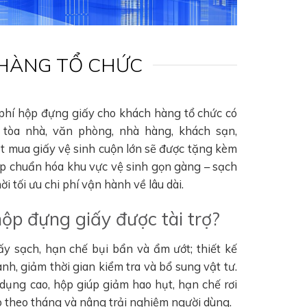
 HÀNG TỔ CHỨC
 phí hộp đựng giấy cho khách hàng tổ chức có
tòa nhà, văn phòng, nhà hàng, khách sạn,
ặt mua giấy vệ sinh cuộn lớn sẽ được tặng kèm
úp chuẩn hóa khu vực vệ sinh gọn gàng – sạch
i tối ưu chi phí vận hành về lâu dài.
hộp đựng giấy được tài trợ?
ấy sạch, hạn chế bụi bẩn và ẩm ướt; thiết kế
nh, giảm thời gian kiểm tra và bổ sung vật tư.
 dụng cao, hộp giúp giảm hao hụt, hạn chế rơi
hao theo tháng và nâng trải nghiệm người dùng.