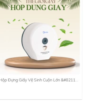
Hộp Đựng Giấy Vệ Sinh Cuộn Lớn &#8211…
Hộp Đựn