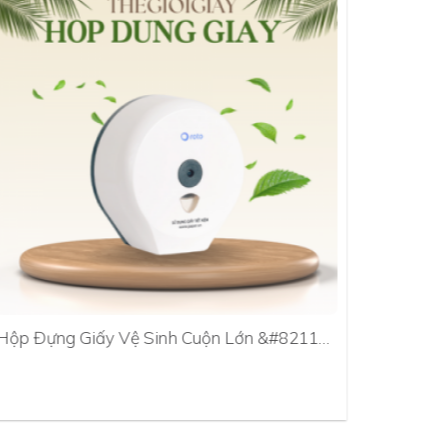
Hộp Đựng Giấy Vệ Sinh Cuộn Lớn &#8211…
Hộp Đựn