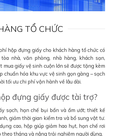
 HÀNG TỔ CHỨC
 phí hộp đựng giấy cho khách hàng tổ chức có
tòa nhà, văn phòng, nhà hàng, khách sạn,
ặt mua giấy vệ sinh cuộn lớn sẽ được tặng kèm
úp chuẩn hóa khu vực vệ sinh gọn gàng – sạch
i tối ưu chi phí vận hành về lâu dài.
hộp đựng giấy được tài trợ?
ấy sạch, hạn chế bụi bẩn và ẩm ướt; thiết kế
nh, giảm thời gian kiểm tra và bổ sung vật tư.
 dụng cao, hộp giúp giảm hao hụt, hạn chế rơi
hao theo tháng và nâng trải nghiệm người dùng.