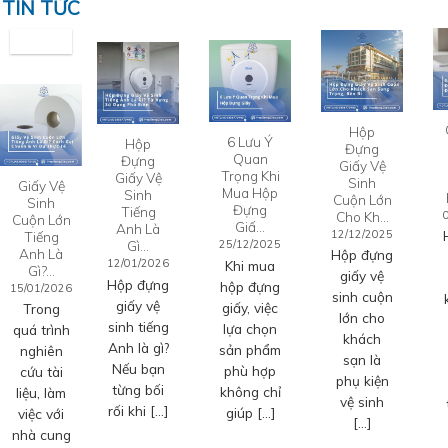
TIN TỨC
Hộp
6 Lưu Ý
Hộp
Đựng
Quan
Đựng
Giấy Vệ
Trọng Khi
Giấy Vệ
Sinh
Giấy Vệ
Mua Hộp
Sinh
Cuộn Lớn
Sinh
Đựng
Tiếng
Cho Kh…
Cuộn Lớn
Giấ…
Anh Là
12/12/2025
Tiếng
Gì…
25/12/2025
Anh Là
Hộp đựng
12/01/2026
Khi mua
Gì?…
giấy vệ
Hộp đựng
hộp đựng
15/01/2026
sinh cuộn
giấy vệ
giấy, việc
Trong
lớn cho
sinh tiếng
lựa chọn
quá trình
khách
Anh là gì?
sản phẩm
nghiên
sạn là
Nếu bạn
phù hợp
cứu tài
phụ kiện
từng bối
không chỉ
liệu, làm
vệ sinh
rối khi […]
giúp […]
việc với
[…]
nhà cung