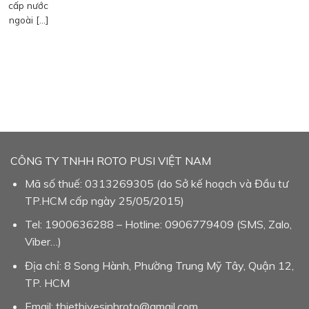
cấp nước
ngoài […]
CÔNG TY TNHH ROTO PUSI VIỆT NAM
Mã số thuế: 0313269305 (do Sở kế hoạch và Đầu tư
TP.HCM cấp ngày 25/05/2015)
Tel: 1900636288 – Hotline: 0906779409 (SMS, Zalo,
Viber…)
Địa chỉ: 8 Song Hành, Phường Trung Mỹ Tây, Quận 12,
TP. HCM
Email: thietbivesinhroto@gmail.com