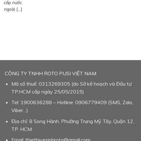
cấp nước
ngoài […]
CÔNG TY TNHH ROTO PUSI VIỆT NAM
Mã số thuế: 0313269305 (do Sở kế hoạch và Đầu tư
TP.HCM cấp ngày 25/05/2015)
Tel: 1900636288 – Hotline: 0906779409 (SMS, Zalo,
Viber…)
Địa chỉ: 8 Song Hành, Phường Trung Mỹ Tây, Quận 12,
TP. HCM
Email: thietbivesinhroto@gmail.com