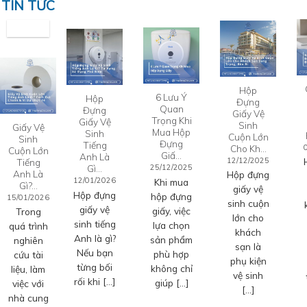
TIN TỨC
Hộp
6 Lưu Ý
Hộp
Đựng
Quan
Đựng
Giấy Vệ
Trọng Khi
Giấy Vệ
Sinh
Giấy Vệ
Mua Hộp
Sinh
Cuộn Lớn
Sinh
Đựng
Tiếng
Cho Kh…
Cuộn Lớn
Giấ…
Anh Là
12/12/2025
Tiếng
Gì…
25/12/2025
Anh Là
Hộp đựng
12/01/2026
Khi mua
Gì?…
giấy vệ
Hộp đựng
hộp đựng
15/01/2026
sinh cuộn
giấy vệ
giấy, việc
Trong
lớn cho
sinh tiếng
lựa chọn
quá trình
khách
Anh là gì?
sản phẩm
nghiên
sạn là
Nếu bạn
phù hợp
cứu tài
phụ kiện
từng bối
không chỉ
liệu, làm
vệ sinh
rối khi […]
giúp […]
việc với
[…]
nhà cung