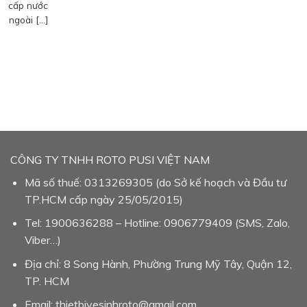
cấp nước
ngoài […]
CÔNG TY TNHH ROTO PUSI VIỆT NAM
Mã số thuế: 0313269305 (do Sở kế hoạch và Đầu tư
TP.HCM cấp ngày 25/05/2015)
Tel: 1900636288 – Hotline: 0906779409 (SMS, Zalo,
Viber…)
Địa chỉ: 8 Song Hành, Phường Trung Mỹ Tây, Quận 12,
TP. HCM
Email: thietbivesinhroto@gmail.com