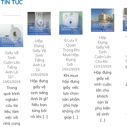
TIN TỨC
Hộp
6 Lưu Ý
Hộp
Đựng
Quan
Đựng
Giấy Vệ
Trọng Khi
Giấy Vệ
Sinh
Giấy Vệ
Mua Hộp
Sinh
Cuộn Lớn
Sinh
Đựng
Tiếng
Cho Kh…
Cuộn Lớn
Giấ…
Anh Là
12/12/2025
Tiếng
Gì…
25/12/2025
Anh Là
Hộp đựng
12/01/2026
Khi mua
Gì?…
giấy vệ
Hộp đựng
hộp đựng
15/01/2026
sinh cuộn
giấy vệ
giấy, việc
Trong
lớn cho
sinh tiếng
lựa chọn
quá trình
khách
Anh là gì?
sản phẩm
nghiên
sạn là
Nếu bạn
phù hợp
cứu tài
phụ kiện
từng bối
không chỉ
liệu, làm
vệ sinh
rối khi […]
giúp […]
việc với
[…]
nhà cung