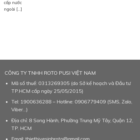
cấp nước
ngoài […]
CÔNG TY TNHH ROTO PUSI VIỆT NAM
Mã số thuế: 0313269305 (do Sở kế hoạch và Đầu tư
TP.HCM cấp ngày 25/05/2015)
Tel: 1900636288 – Hotline: 0906779409 (SMS, Zalo,
Viber…)
Địa chỉ: 8 Song Hành, Phường Trung Mỹ Tây, Quận 12,
TP. HCM
Email: thietbivesinhroto@gmail.com