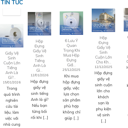
TIN TỨC
Hộp
6 Lưu Ý
Hộp
Đựng
Quan
Đựng
Giấy Vệ
Trọng Khi
Giấy Vệ
Sinh
Giấy Vệ
Mua Hộp
Sinh
Cuộn Lớn
Sinh
Đựng
Tiếng
Cho Kh…
Cuộn Lớn
Giấ…
Anh Là
12/12/2025
Tiếng
Gì…
25/12/2025
Anh Là
Hộp đựng
12/01/2026
Khi mua
Gì?…
giấy vệ
Hộp đựng
hộp đựng
15/01/2026
sinh cuộn
giấy vệ
giấy, việc
Trong
lớn cho
sinh tiếng
lựa chọn
quá trình
khách
Anh là gì?
sản phẩm
nghiên
sạn là
Nếu bạn
phù hợp
cứu tài
phụ kiện
từng bối
không chỉ
liệu, làm
vệ sinh
rối khi […]
giúp […]
việc với
[…]
nhà cung