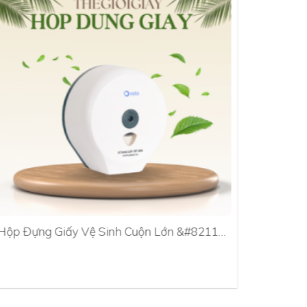
Hộp Đựng Giấy Vệ Sinh Cuộn Lớn &#8211…
Hộp Đựn