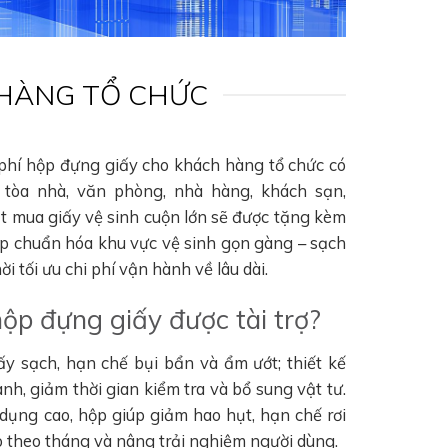
 HÀNG TỔ CHỨC
 phí hộp đựng giấy cho khách hàng tổ chức có
tòa nhà, văn phòng, nhà hàng, khách sạn,
ặt mua giấy vệ sinh cuộn lớn sẽ được tặng kèm
úp chuẩn hóa khu vực vệ sinh gọn gàng – sạch
i tối ưu chi phí vận hành về lâu dài.
hộp đựng giấy được tài trợ?
ấy sạch, hạn chế bụi bẩn và ẩm ướt; thiết kế
nh, giảm thời gian kiểm tra và bổ sung vật tư.
 dụng cao, hộp giúp giảm hao hụt, hạn chế rơi
hao theo tháng và nâng trải nghiệm người dùng.