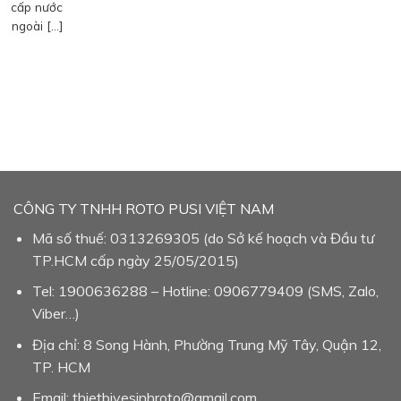
cấp nước
ngoài […]
CÔNG TY TNHH ROTO PUSI VIỆT NAM
Mã số thuế: 0313269305 (do Sở kế hoạch và Đầu tư
TP.HCM cấp ngày 25/05/2015)
Tel: 1900636288 – Hotline: 0906779409 (SMS, Zalo,
Viber…)
Địa chỉ: 8 Song Hành, Phường Trung Mỹ Tây, Quận 12,
TP. HCM
Email: thietbivesinhroto@gmail.com