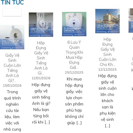
TIN TỨC
Hộp
6 Lưu Ý
Hộp
Đựng
Quan
Đựng
Giấy Vệ
Trọng Khi
Giấy Vệ
Sinh
Giấy Vệ
Mua Hộp
Sinh
Cuộn Lớn
Sinh
Đựng
Tiếng
Cho Kh…
Cuộn Lớn
Giấ…
Anh Là
12/12/2025
Tiếng
Gì…
25/12/2025
Anh Là
Hộp đựng
12/01/2026
Khi mua
Gì?…
giấy vệ
Hộp đựng
hộp đựng
15/01/2026
sinh cuộn
giấy vệ
giấy, việc
Trong
lớn cho
sinh tiếng
lựa chọn
quá trình
khách
Anh là gì?
sản phẩm
nghiên
sạn là
Nếu bạn
phù hợp
cứu tài
phụ kiện
từng bối
không chỉ
liệu, làm
vệ sinh
rối khi […]
giúp […]
việc với
[…]
nhà cung