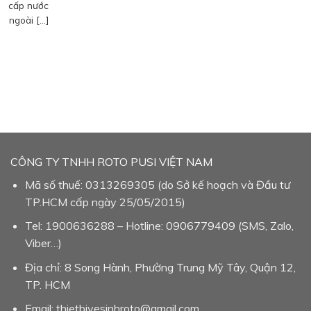
cấp nước
ngoài […]
CÔNG TY TNHH ROTO PUSI VIỆT NAM
Mã số thuế: 0313269305 (do Sở kế hoạch và Đầu tư
TP.HCM cấp ngày 25/05/2015)
Tel: 1900636288 – Hotline: 0906779409 (SMS, Zalo,
Viber…)
Địa chỉ: 8 Song Hành, Phường Trung Mỹ Tây, Quận 12,
TP. HCM
Email: thietbivesinhroto@gmail.com