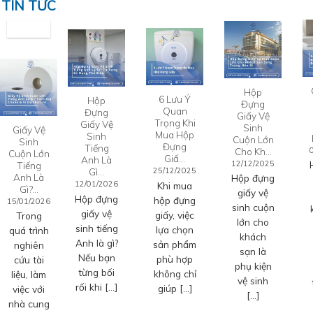
TIN TỨC
Hộp
6 Lưu Ý
Hộp
Đựng
Quan
Đựng
Giấy Vệ
Trọng Khi
Giấy Vệ
Sinh
Giấy Vệ
Mua Hộp
Sinh
Cuộn Lớn
Sinh
Đựng
Tiếng
Cho Kh…
Cuộn Lớn
Giấ…
Anh Là
12/12/2025
Tiếng
Gì…
25/12/2025
Anh Là
Hộp đựng
12/01/2026
Khi mua
Gì?…
giấy vệ
Hộp đựng
hộp đựng
15/01/2026
sinh cuộn
giấy vệ
giấy, việc
Trong
lớn cho
sinh tiếng
lựa chọn
quá trình
khách
Anh là gì?
sản phẩm
nghiên
sạn là
Nếu bạn
phù hợp
cứu tài
phụ kiện
từng bối
không chỉ
liệu, làm
vệ sinh
rối khi […]
giúp […]
việc với
[…]
nhà cung