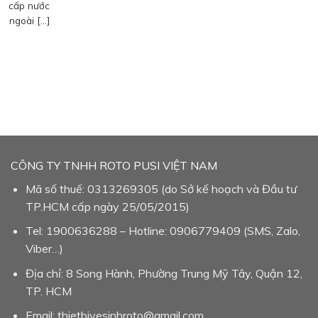
cấp nước
ngoài […]
CÔNG TY TNHH ROTO PUSI VIỆT NAM
Mã số thuế: 0313269305 (do Sở kế hoạch và Đầu tư
TP.HCM cấp ngày 25/05/2015)
Tel: 1900636288 – Hotline: 0906779409 (SMS, Zalo,
Viber…)
Địa chỉ: 8 Song Hành, Phường Trung Mỹ Tây, Quận 12,
TP. HCM
Email: thietbivesinhroto@gmail.com