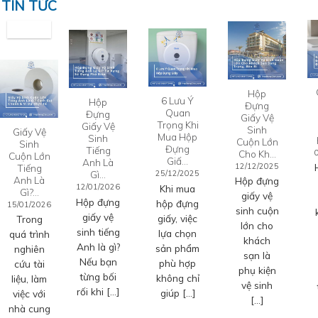
TIN TỨC
Hộp
6 Lưu Ý
Hộp
Đựng
Quan
Đựng
Giấy Vệ
Trọng Khi
Giấy Vệ
Sinh
Giấy Vệ
Mua Hộp
Sinh
Cuộn Lớn
Sinh
Đựng
Tiếng
Cho Kh…
Cuộn Lớn
Giấ…
Anh Là
12/12/2025
Tiếng
Gì…
25/12/2025
Anh Là
Hộp đựng
12/01/2026
Khi mua
Gì?…
giấy vệ
Hộp đựng
hộp đựng
15/01/2026
sinh cuộn
giấy vệ
giấy, việc
Trong
lớn cho
sinh tiếng
lựa chọn
quá trình
khách
Anh là gì?
sản phẩm
nghiên
sạn là
Nếu bạn
phù hợp
cứu tài
phụ kiện
từng bối
không chỉ
liệu, làm
vệ sinh
rối khi […]
giúp […]
việc với
[…]
nhà cung