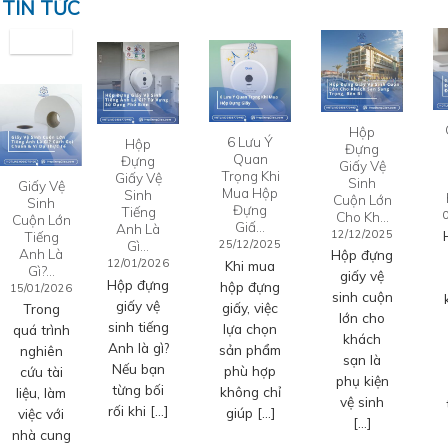
TIN TỨC
Hộp
6 Lưu Ý
Hộp
Đựng
Quan
Đựng
Giấy Vệ
Trọng Khi
Giấy Vệ
Sinh
Giấy Vệ
Mua Hộp
Sinh
Cuộn Lớn
Sinh
Đựng
Tiếng
Cho Kh…
Cuộn Lớn
Giấ…
Anh Là
12/12/2025
Tiếng
Gì…
25/12/2025
Anh Là
Hộp đựng
12/01/2026
Khi mua
Gì?…
giấy vệ
Hộp đựng
hộp đựng
15/01/2026
sinh cuộn
giấy vệ
giấy, việc
Trong
lớn cho
sinh tiếng
lựa chọn
quá trình
khách
Anh là gì?
sản phẩm
nghiên
sạn là
Nếu bạn
phù hợp
cứu tài
phụ kiện
từng bối
không chỉ
liệu, làm
vệ sinh
rối khi […]
giúp […]
việc với
[…]
nhà cung