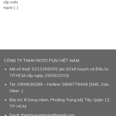
cấp nước
ngoài […]
CÔNG TY TNHH ROTO PUSI VIỆT NAM
Mã số thuế: 0313269305 (do Sở kế hoạch và Đầu tư
TP.HCM cấp ngày 25/05/2015)
Tel: 1900636288 – Hotline: 0906779409 (SMS, Zalo,
Viber…)
Địa chỉ: 8 Song Hành, Phường Trung Mỹ Tây, Quận 12,
TP. HCM
Email: thietbivesinhroto@gmail.com