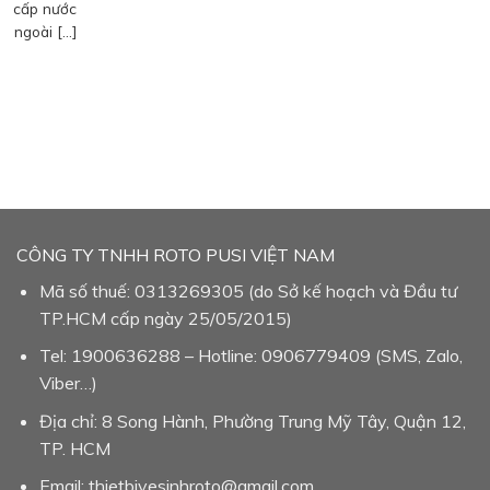
cấp nước
ngoài […]
CÔNG TY TNHH ROTO PUSI VIỆT NAM
Mã số thuế: 0313269305 (do Sở kế hoạch và Đầu tư
TP.HCM cấp ngày 25/05/2015)
Tel: 1900636288 – Hotline: 0906779409 (SMS, Zalo,
Viber…)
Địa chỉ: 8 Song Hành, Phường Trung Mỹ Tây, Quận 12,
TP. HCM
Email: thietbivesinhroto@gmail.com