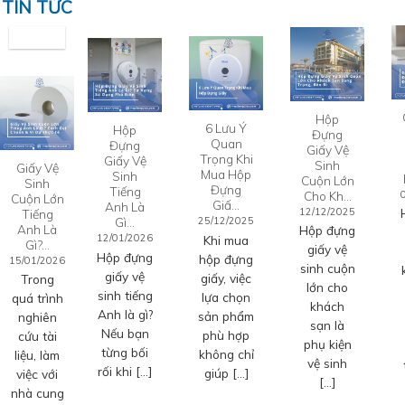
TIN TỨC
Hộp
6 Lưu Ý
Hộp
Đựng
Quan
Đựng
Giấy Vệ
Trọng Khi
Giấy Vệ
Sinh
Giấy Vệ
Mua Hộp
Sinh
Cuộn Lớn
Sinh
Đựng
Tiếng
Cho Kh…
Cuộn Lớn
Giấ…
Anh Là
12/12/2025
Tiếng
Gì…
25/12/2025
Anh Là
Hộp đựng
12/01/2026
Khi mua
Gì?…
giấy vệ
Hộp đựng
hộp đựng
15/01/2026
sinh cuộn
giấy vệ
giấy, việc
Trong
lớn cho
sinh tiếng
lựa chọn
quá trình
khách
Anh là gì?
sản phẩm
nghiên
sạn là
Nếu bạn
phù hợp
cứu tài
phụ kiện
từng bối
không chỉ
liệu, làm
vệ sinh
rối khi […]
giúp […]
việc với
[…]
nhà cung