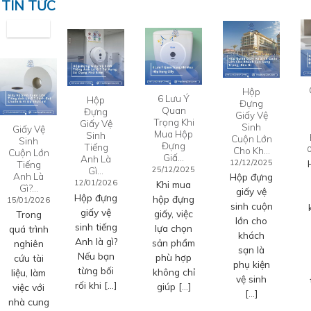
TIN TỨC
Hộp
6 Lưu Ý
Hộp
Đựng
Quan
Đựng
Giấy Vệ
Trọng Khi
Giấy Vệ
Sinh
Giấy Vệ
Mua Hộp
Sinh
Cuộn Lớn
Sinh
Đựng
Tiếng
Cho Kh…
Cuộn Lớn
Giấ…
Anh Là
12/12/2025
Tiếng
Gì…
25/12/2025
Anh Là
Hộp đựng
12/01/2026
Khi mua
Gì?…
giấy vệ
Hộp đựng
hộp đựng
15/01/2026
sinh cuộn
giấy vệ
giấy, việc
Trong
lớn cho
sinh tiếng
lựa chọn
quá trình
khách
Anh là gì?
sản phẩm
nghiên
sạn là
Nếu bạn
phù hợp
cứu tài
phụ kiện
từng bối
không chỉ
liệu, làm
vệ sinh
rối khi […]
giúp […]
việc với
[…]
nhà cung