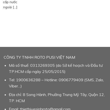
cấp nước
ngoài […]
CÔNG TY TNHH ROTO PUSI VIỆT NAM
Mã số thuế: 0313269305 (do Sở kế hoạch và Đầu tư
TP.HCM cấp ngày 25/05/2015)
Tel: 1900636288 – Hotline: 0906779409 (SMS, Zalo,
Viber…)
Địa chỉ: 8 Song Hành, Phường Trung Mỹ Tây, Quận 12,
TP. HCM
Email: thietbivesinhroto@gmail.com