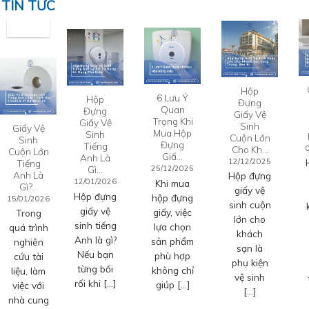
TIN TỨC
Hộp
6 Lưu Ý
Hộp
Đựng
Quan
Đựng
Giấy Vệ
Trọng Khi
Giấy Vệ
Sinh
Giấy Vệ
Mua Hộp
Sinh
Cuộn Lớn
Sinh
Đựng
Tiếng
Cho Kh…
Cuộn Lớn
Giấ…
Anh Là
12/12/2025
Tiếng
Gì…
25/12/2025
Anh Là
Hộp đựng
12/01/2026
Khi mua
Gì?…
giấy vệ
Hộp đựng
hộp đựng
15/01/2026
sinh cuộn
giấy vệ
giấy, việc
Trong
lớn cho
sinh tiếng
lựa chọn
quá trình
khách
Anh là gì?
sản phẩm
nghiên
sạn là
Nếu bạn
phù hợp
cứu tài
phụ kiện
từng bối
không chỉ
liệu, làm
vệ sinh
rối khi […]
giúp […]
việc với
[…]
nhà cung