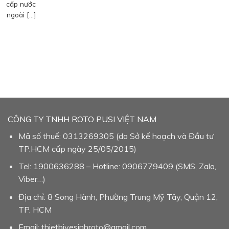
cấp nước
ngoài […]
CÔNG TY TNHH ROTO PUSI VIỆT NAM
Mã số thuế: 0313269305 (do Sở kế hoạch và Đầu tư
TP.HCM cấp ngày 25/05/2015)
Tel: 1900636288 – Hotline: 0906779409 (SMS, Zalo,
Viber…)
Địa chỉ: 8 Song Hành, Phường Trung Mỹ Tây, Quận 12,
TP. HCM
Email: thietbivesinhroto@gmail.com