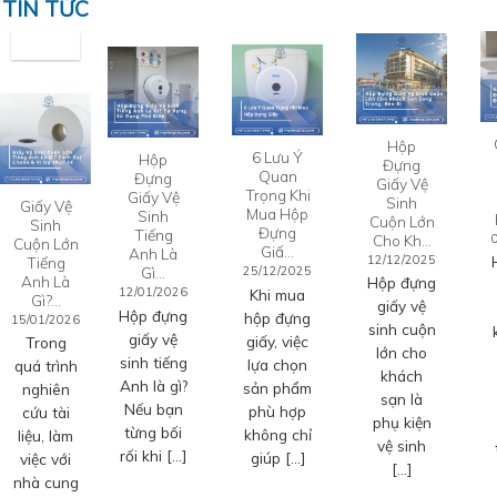
TIN TỨC
Hộp
6 Lưu Ý
Hộp
Đựng
Quan
Đựng
Giấy Vệ
Trọng Khi
Giấy Vệ
Sinh
Giấy Vệ
Mua Hộp
Sinh
Cuộn Lớn
Sinh
Đựng
Tiếng
Cho Kh…
Cuộn Lớn
Giấ…
Anh Là
12/12/2025
Tiếng
Gì…
25/12/2025
Anh Là
Hộp đựng
12/01/2026
Khi mua
Gì?…
giấy vệ
Hộp đựng
hộp đựng
15/01/2026
sinh cuộn
giấy vệ
giấy, việc
Trong
lớn cho
sinh tiếng
lựa chọn
quá trình
khách
Anh là gì?
sản phẩm
nghiên
sạn là
Nếu bạn
phù hợp
cứu tài
phụ kiện
từng bối
không chỉ
liệu, làm
vệ sinh
rối khi […]
giúp […]
việc với
[…]
nhà cung