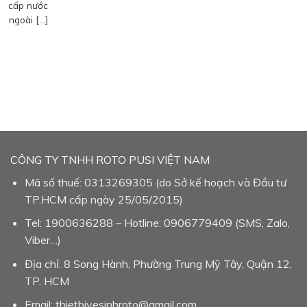
cấp nước
ngoài […]
CÔNG TY TNHH ROTO PUSI VIỆT NAM
Mã số thuế: 0313269305 (do Sở kế hoạch và Đầu tư
TP.HCM cấp ngày 25/05/2015)
Tel: 1900636288 – Hotline: 0906779409 (SMS, Zalo,
Viber…)
Địa chỉ: 8 Song Hành, Phường Trung Mỹ Tây, Quận 12,
TP. HCM
Email: thietbivesinhroto@gmail.com