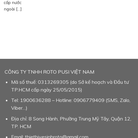
cấp nước
ngoài […]
CÔNG TY TNHH ROTO PUSI VIỆT NAM
Mã số thuế: 0313269305 (do Sở kế hoạch và Đầu tư
TP.HCM cấp ngày 25/05/2015)
Tel: 1900636288 – Hotline: 0906779409 (SMS, Zalo,
Viber…)
Địa chỉ: 8 Song Hành, Phường Trung Mỹ Tây, Quận 12,
TP. HCM
Email: thietbivesinhroto@gmail.com