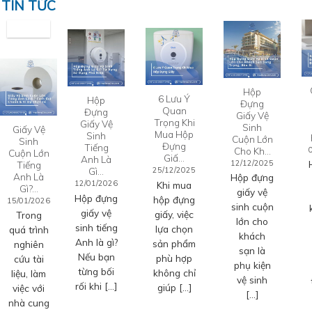
TIN TỨC
Hộp
6 Lưu Ý
Hộp
Đựng
Quan
Đựng
Giấy Vệ
Trọng Khi
Giấy Vệ
Sinh
Giấy Vệ
Mua Hộp
Sinh
Cuộn Lớn
Sinh
Đựng
Tiếng
Cho Kh…
Cuộn Lớn
Giấ…
Anh Là
12/12/2025
Tiếng
Gì…
25/12/2025
Anh Là
Hộp đựng
12/01/2026
Khi mua
Gì?…
giấy vệ
Hộp đựng
hộp đựng
15/01/2026
sinh cuộn
giấy vệ
giấy, việc
Trong
lớn cho
sinh tiếng
lựa chọn
quá trình
khách
Anh là gì?
sản phẩm
nghiên
sạn là
Nếu bạn
phù hợp
cứu tài
phụ kiện
từng bối
không chỉ
liệu, làm
vệ sinh
rối khi […]
giúp […]
việc với
[…]
nhà cung