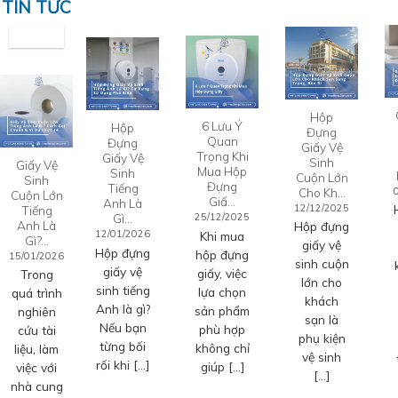
TIN TỨC
Hộp
6 Lưu Ý
Hộp
Đựng
Quan
Đựng
Giấy Vệ
Trọng Khi
Giấy Vệ
Sinh
Giấy Vệ
Mua Hộp
Sinh
Cuộn Lớn
Sinh
Đựng
Tiếng
Cho Kh…
Cuộn Lớn
Giấ…
Anh Là
12/12/2025
Tiếng
Gì…
25/12/2025
Anh Là
Hộp đựng
12/01/2026
Khi mua
Gì?…
giấy vệ
Hộp đựng
hộp đựng
15/01/2026
sinh cuộn
giấy vệ
giấy, việc
Trong
lớn cho
sinh tiếng
lựa chọn
quá trình
khách
Anh là gì?
sản phẩm
nghiên
sạn là
Nếu bạn
phù hợp
cứu tài
phụ kiện
từng bối
không chỉ
liệu, làm
vệ sinh
rối khi […]
giúp […]
việc với
[…]
nhà cung