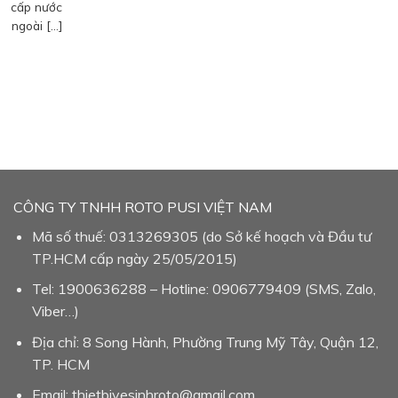
cấp nước
ngoài […]
CÔNG TY TNHH ROTO PUSI VIỆT NAM
Mã số thuế: 0313269305 (do Sở kế hoạch và Đầu tư
TP.HCM cấp ngày 25/05/2015)
Tel: 1900636288 – Hotline: 0906779409 (SMS, Zalo,
Viber…)
Địa chỉ: 8 Song Hành, Phường Trung Mỹ Tây, Quận 12,
TP. HCM
Email: thietbivesinhroto@gmail.com