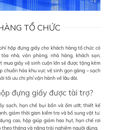
 HÀNG TỔ CHỨC
 phí hộp đựng giấy cho khách hàng tổ chức có
tòa nhà, văn phòng, nhà hàng, khách sạn,
ặt mua giấy vệ sinh cuộn lớn sẽ được tặng kèm
úp chuẩn hóa khu vực vệ sinh gọn gàng – sạch
i tối ưu chi phí vận hành về lâu dài.
hộp đựng giấy được tài trợ?
ấy sạch, hạn chế bụi bẩn và ẩm ướt; thiết kế
nh, giảm thời gian kiểm tra và bổ sung vật tư.
 dụng cao, hộp giúp giảm hao hụt, hạn chế rơi
hao theo tháng và nâng trải nghiệm người dùng.