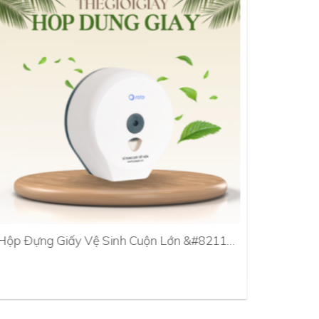
Hộp Đựng Giấy Vệ Sinh Cuộn Lớn &#8211…
Hộp Đựn