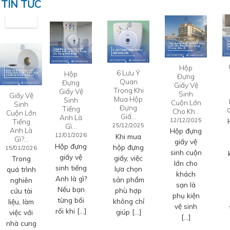
TIN TỨC
Hộp
6 Lưu Ý
Hộp
Đựng
Quan
Đựng
Giấy Vệ
Trọng Khi
Giấy Vệ
Sinh
Giấy Vệ
Mua Hộp
Sinh
Cuộn Lớn
Sinh
Đựng
Tiếng
Cho Kh…
Cuộn Lớn
Giấ…
Anh Là
12/12/2025
Tiếng
Gì…
25/12/2025
Anh Là
Hộp đựng
12/01/2026
Khi mua
Gì?…
giấy vệ
Hộp đựng
hộp đựng
15/01/2026
sinh cuộn
giấy vệ
giấy, việc
Trong
lớn cho
sinh tiếng
lựa chọn
quá trình
khách
Anh là gì?
sản phẩm
nghiên
sạn là
Nếu bạn
phù hợp
cứu tài
phụ kiện
từng bối
không chỉ
liệu, làm
vệ sinh
rối khi […]
giúp […]
việc với
[…]
nhà cung