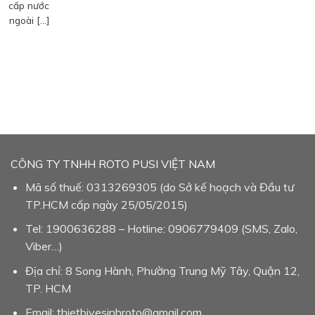
cấp nước
ngoài […]
CÔNG TY TNHH ROTO PUSI VIỆT NAM
Mã số thuế: 0313269305 (do Sở kế hoạch và Đầu tư
TP.HCM cấp ngày 25/05/2015)
Tel: 1900636288 – Hotline: 0906779409 (SMS, Zalo,
Viber…)
Địa chỉ: 8 Song Hành, Phường Trung Mỹ Tây, Quận 12,
TP. HCM
Email: thietbivesinhroto@gmail.com