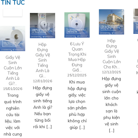
TIN TỨC
Hộp
6 Lưu Ý
Hộp
Đựng
Quan
Đựng
Giấy Vệ
Trọng Khi
Giấy Vệ
Sinh
Giấy Vệ
Mua Hộp
Sinh
Cuộn Lớn
Sinh
Đựng
Tiếng
Cho Kh…
Cuộn Lớn
Giấ…
Anh Là
12/12/2025
Tiếng
Gì…
25/12/2025
Anh Là
Hộp đựng
12/01/2026
Khi mua
Gì?…
giấy vệ
Hộp đựng
hộp đựng
15/01/2026
sinh cuộn
giấy vệ
giấy, việc
Trong
lớn cho
sinh tiếng
lựa chọn
quá trình
khách
Anh là gì?
sản phẩm
nghiên
sạn là
Nếu bạn
phù hợp
cứu tài
phụ kiện
từng bối
không chỉ
liệu, làm
vệ sinh
rối khi […]
giúp […]
việc với
[…]
nhà cung