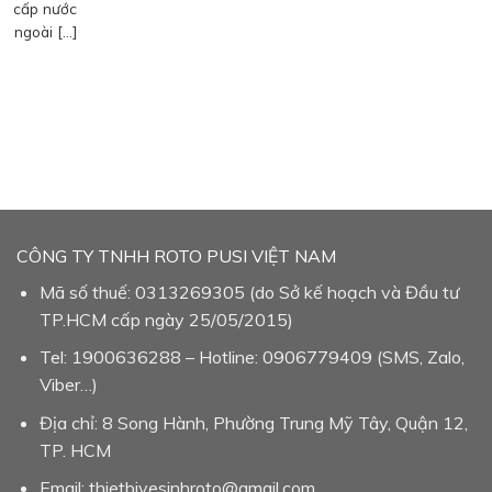
cấp nước
ngoài […]
CÔNG TY TNHH ROTO PUSI VIỆT NAM
Mã số thuế: 0313269305 (do Sở kế hoạch và Đầu tư
TP.HCM cấp ngày 25/05/2015)
Tel: 1900636288 – Hotline: 0906779409 (SMS, Zalo,
Viber…)
Địa chỉ: 8 Song Hành, Phường Trung Mỹ Tây, Quận 12,
TP. HCM
Email: thietbivesinhroto@gmail.com