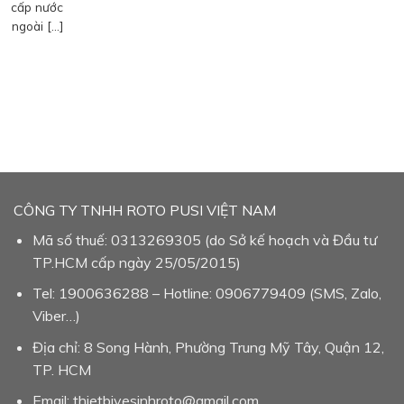
cấp nước
ngoài […]
CÔNG TY TNHH ROTO PUSI VIỆT NAM
Mã số thuế: 0313269305 (do Sở kế hoạch và Đầu tư
TP.HCM cấp ngày 25/05/2015)
Tel: 1900636288 – Hotline: 0906779409 (SMS, Zalo,
Viber…)
Địa chỉ: 8 Song Hành, Phường Trung Mỹ Tây, Quận 12,
TP. HCM
Email: thietbivesinhroto@gmail.com