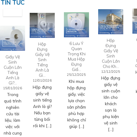
TIN TỨC
Hộp
6 Lưu Ý
Hộp
Đựng
Quan
Đựng
Giấy Vệ
Trọng Khi
Giấy Vệ
Sinh
Giấy Vệ
Mua Hộp
Sinh
Cuộn Lớn
Sinh
Đựng
Tiếng
Cho Kh…
Cuộn Lớn
Giấ…
Anh Là
12/12/2025
Tiếng
Gì…
25/12/2025
Anh Là
Hộp đựng
12/01/2026
Khi mua
Gì?…
giấy vệ
Hộp đựng
hộp đựng
15/01/2026
sinh cuộn
giấy vệ
giấy, việc
Trong
lớn cho
sinh tiếng
lựa chọn
quá trình
khách
Anh là gì?
sản phẩm
nghiên
sạn là
Nếu bạn
phù hợp
cứu tài
phụ kiện
từng bối
không chỉ
liệu, làm
vệ sinh
rối khi […]
giúp […]
việc với
[…]
nhà cung