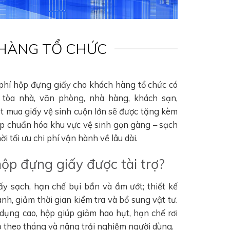
 HÀNG TỔ CHỨC
 phí hộp đựng giấy cho khách hàng tổ chức có
tòa nhà, văn phòng, nhà hàng, khách sạn,
ặt mua giấy vệ sinh cuộn lớn sẽ được tặng kèm
úp chuẩn hóa khu vực vệ sinh gọn gàng – sạch
i tối ưu chi phí vận hành về lâu dài.
hộp đựng giấy được tài trợ?
ấy sạch, hạn chế bụi bẩn và ẩm ướt; thiết kế
nh, giảm thời gian kiểm tra và bổ sung vật tư.
 dụng cao, hộp giúp giảm hao hụt, hạn chế rơi
hao theo tháng và nâng trải nghiệm người dùng.