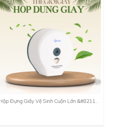
Hộp Đựng Giấy Vệ Sinh Cuộn Lớn &#8211…
Hộp Đựn