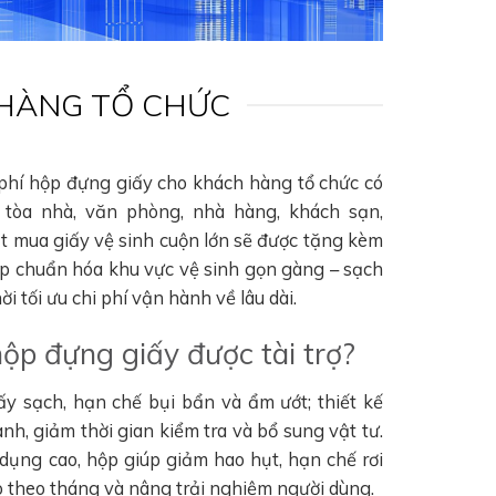
 HÀNG TỔ CHỨC
 phí hộp đựng giấy cho khách hàng tổ chức có
tòa nhà, văn phòng, nhà hàng, khách sạn,
ặt mua giấy vệ sinh cuộn lớn sẽ được tặng kèm
úp chuẩn hóa khu vực vệ sinh gọn gàng – sạch
i tối ưu chi phí vận hành về lâu dài.
hộp đựng giấy được tài trợ?
ấy sạch, hạn chế bụi bẩn và ẩm ướt; thiết kế
nh, giảm thời gian kiểm tra và bổ sung vật tư.
 dụng cao, hộp giúp giảm hao hụt, hạn chế rơi
hao theo tháng và nâng trải nghiệm người dùng.