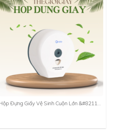
Hộp Đựng Giấy Vệ Sinh Cuộn Lớn &#8211…
Hộp Đựn