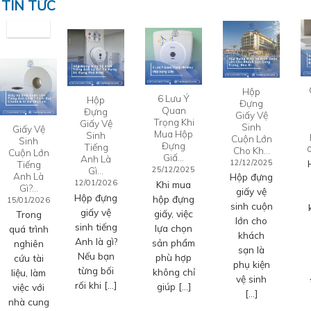
TIN TỨC
Hộp
6 Lưu Ý
Hộp
Đựng
Quan
Đựng
Giấy Vệ
Trọng Khi
Giấy Vệ
Sinh
Giấy Vệ
Mua Hộp
Sinh
Cuộn Lớn
Sinh
Đựng
Tiếng
Cho Kh…
Cuộn Lớn
Giấ…
Anh Là
12/12/2025
Tiếng
Gì…
25/12/2025
Anh Là
Hộp đựng
12/01/2026
Khi mua
Gì?…
giấy vệ
Hộp đựng
hộp đựng
15/01/2026
sinh cuộn
giấy vệ
giấy, việc
Trong
lớn cho
sinh tiếng
lựa chọn
quá trình
khách
Anh là gì?
sản phẩm
nghiên
sạn là
Nếu bạn
phù hợp
cứu tài
phụ kiện
từng bối
không chỉ
liệu, làm
vệ sinh
rối khi […]
giúp […]
việc với
[…]
nhà cung