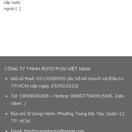
cấp nước
ngoài […]
CÔNG TY TNHH ROTO PUSI VIỆT NAM
Mã số thuế: 0313269305 (do Sở kế hoạch và Đầu tư
TP.HCM cấp ngày 25/05/2015)
Tel: 1900636288 – Hotline: 0906779409 (SMS, Zalo,
Viber…)
Địa chỉ: 8 Song Hành, Phường Trung Mỹ Tây, Quận 12,
TP. HCM
Email: thietbivesinhroto@gmail.com