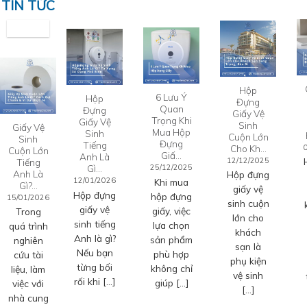
TIN TỨC
Hộp
6 Lưu Ý
Hộp
Đựng
Quan
Đựng
Giấy Vệ
Trọng Khi
Giấy Vệ
Sinh
Giấy Vệ
Mua Hộp
Sinh
Cuộn Lớn
Sinh
Đựng
Tiếng
Cho Kh…
Cuộn Lớn
Giấ…
Anh Là
12/12/2025
Tiếng
Gì…
25/12/2025
Anh Là
Hộp đựng
12/01/2026
Khi mua
Gì?…
giấy vệ
Hộp đựng
hộp đựng
15/01/2026
sinh cuộn
giấy vệ
giấy, việc
Trong
lớn cho
sinh tiếng
lựa chọn
quá trình
khách
Anh là gì?
sản phẩm
nghiên
sạn là
Nếu bạn
phù hợp
cứu tài
phụ kiện
từng bối
không chỉ
liệu, làm
vệ sinh
rối khi […]
giúp […]
việc với
[…]
nhà cung