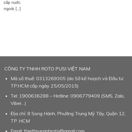
cấp nước
ngoài […]
CÔNG TY TNHH ROTO PUSI VIỆT NAM
Mã số thuế: 0313269305 (do Sở kế hoạch và Đầu tư
TP.HCM cấp ngày 25/05/2015)
Tel: 1900636288 – Hotline: 0906779409 (SMS, Zalo,
Viber…)
Địa chỉ: 8 Song Hành, Phường Trung Mỹ Tây, Quận 12,
TP. HCM
Email: thietbivesinhroto@gmail.com