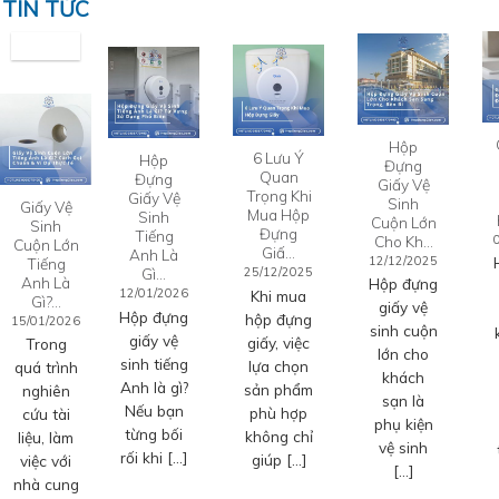
TIN TỨC
Hộp
6 Lưu Ý
Hộp
Đựng
Quan
Đựng
Giấy Vệ
Trọng Khi
Giấy Vệ
Sinh
Giấy Vệ
Mua Hộp
Sinh
Cuộn Lớn
Sinh
Đựng
Tiếng
Cho Kh…
Cuộn Lớn
Giấ…
Anh Là
12/12/2025
Tiếng
Gì…
25/12/2025
Anh Là
Hộp đựng
12/01/2026
Khi mua
Gì?…
giấy vệ
Hộp đựng
hộp đựng
15/01/2026
sinh cuộn
giấy vệ
giấy, việc
Trong
lớn cho
sinh tiếng
lựa chọn
quá trình
khách
Anh là gì?
sản phẩm
nghiên
sạn là
Nếu bạn
phù hợp
cứu tài
phụ kiện
từng bối
không chỉ
liệu, làm
vệ sinh
rối khi […]
giúp […]
việc với
[…]
nhà cung