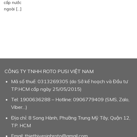
cấp nước
ngoài […]
CÔNG TY TNHH ROTO PUSI VIỆT NAM
Mã số thuế: 0313269305 (do Sở kế hoạch và Đầu tư
TP.HCM cấp ngày 25/05/2015)
Tel: 1900636288 – Hotline: 0906779409 (SMS, Zalo,
Viber…)
Địa chỉ: 8 Song Hành, Phường Trung Mỹ Tây, Quận 12,
TP. HCM
Email: thietbivesinhroto@gmail.com