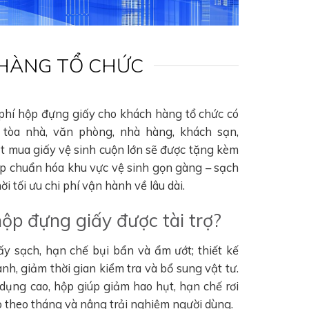
 HÀNG TỔ CHỨC
 phí hộp đựng giấy cho khách hàng tổ chức có
tòa nhà, văn phòng, nhà hàng, khách sạn,
ặt mua giấy vệ sinh cuộn lớn sẽ được tặng kèm
úp chuẩn hóa khu vực vệ sinh gọn gàng – sạch
i tối ưu chi phí vận hành về lâu dài.
hộp đựng giấy được tài trợ?
ấy sạch, hạn chế bụi bẩn và ẩm ướt; thiết kế
nh, giảm thời gian kiểm tra và bổ sung vật tư.
 dụng cao, hộp giúp giảm hao hụt, hạn chế rơi
hao theo tháng và nâng trải nghiệm người dùng.