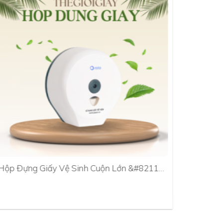
Hộp Đựng Giấy Vệ Sinh Cuộn Lớn &#8211…
Hộp Đựn