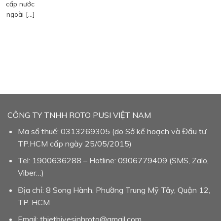
cấp nước
ngoài […]
CÔNG TY TNHH ROTO PUSI VIỆT NAM
Mã số thuế: 0313269305 (do Sở kế hoạch và Đầu tư
TP.HCM cấp ngày 25/05/2015)
Tel: 1900636288 – Hotline: 0906779409 (SMS, Zalo,
Viber…)
Địa chỉ: 8 Song Hành, Phường Trung Mỹ Tây, Quận 12,
TP. HCM
Email: thietbivesinhroto@gmail.com