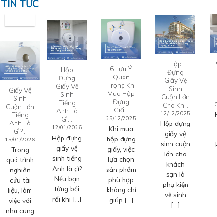
TIN TỨC
Hộp
6 Lưu Ý
Hộp
Đựng
Quan
Đựng
Giấy Vệ
Trọng Khi
Giấy Vệ
Sinh
Giấy Vệ
Mua Hộp
Sinh
Cuộn Lớn
Sinh
Đựng
Tiếng
Cho Kh…
Cuộn Lớn
Giấ…
Anh Là
12/12/2025
Tiếng
Gì…
25/12/2025
Anh Là
Hộp đựng
12/01/2026
Khi mua
Gì?…
giấy vệ
Hộp đựng
hộp đựng
15/01/2026
sinh cuộn
giấy vệ
giấy, việc
Trong
lớn cho
sinh tiếng
lựa chọn
quá trình
khách
Anh là gì?
sản phẩm
nghiên
sạn là
Nếu bạn
phù hợp
cứu tài
phụ kiện
từng bối
không chỉ
liệu, làm
vệ sinh
rối khi […]
giúp […]
việc với
[…]
nhà cung