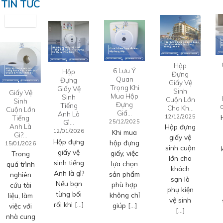
TIN TỨC
Hộp
6 Lưu Ý
Hộp
Đựng
Quan
Đựng
Giấy Vệ
Trọng Khi
Giấy Vệ
Sinh
Giấy Vệ
Mua Hộp
Sinh
Cuộn Lớn
Sinh
Đựng
Tiếng
Cho Kh…
Cuộn Lớn
Giấ…
Anh Là
12/12/2025
Tiếng
Gì…
25/12/2025
Anh Là
Hộp đựng
12/01/2026
Khi mua
Gì?…
giấy vệ
Hộp đựng
hộp đựng
15/01/2026
sinh cuộn
giấy vệ
giấy, việc
Trong
lớn cho
sinh tiếng
lựa chọn
quá trình
khách
Anh là gì?
sản phẩm
nghiên
sạn là
Nếu bạn
phù hợp
cứu tài
phụ kiện
từng bối
không chỉ
liệu, làm
vệ sinh
rối khi […]
giúp […]
việc với
[…]
nhà cung