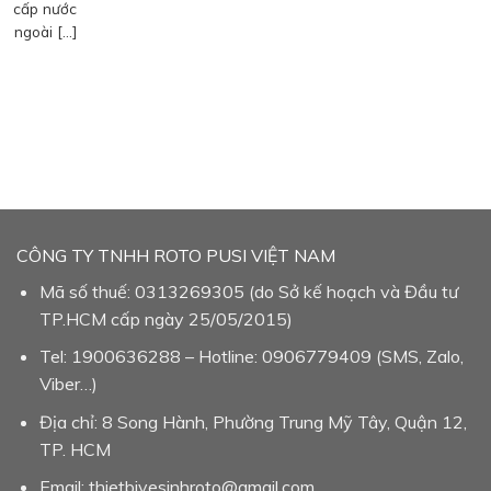
cấp nước
ngoài […]
CÔNG TY TNHH ROTO PUSI VIỆT NAM
Mã số thuế: 0313269305 (do Sở kế hoạch và Đầu tư
TP.HCM cấp ngày 25/05/2015)
Tel: 1900636288 – Hotline: 0906779409 (SMS, Zalo,
Viber…)
Địa chỉ: 8 Song Hành, Phường Trung Mỹ Tây, Quận 12,
TP. HCM
Email: thietbivesinhroto@gmail.com