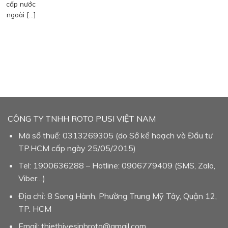
cấp nước
ngoài […]
CÔNG TY TNHH ROTO PUSI VIỆT NAM
Mã số thuế: 0313269305 (do Sở kế hoạch và Đầu tư
TP.HCM cấp ngày 25/05/2015)
Tel: 1900636288 – Hotline: 0906779409 (SMS, Zalo,
Viber…)
Địa chỉ: 8 Song Hành, Phường Trung Mỹ Tây, Quận 12,
TP. HCM
Email: thietbivesinhroto@gmail.com