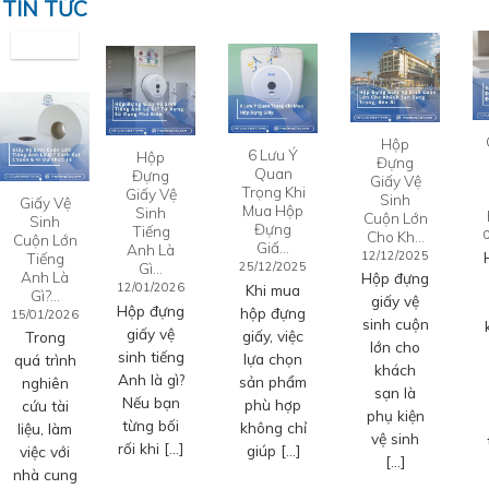
TIN TỨC
Hộp
6 Lưu Ý
Hộp
Đựng
Quan
Đựng
Giấy Vệ
Trọng Khi
Giấy Vệ
Sinh
Giấy Vệ
Mua Hộp
Sinh
Cuộn Lớn
Sinh
Đựng
Tiếng
Cho Kh…
Cuộn Lớn
Giấ…
Anh Là
12/12/2025
Tiếng
Gì…
25/12/2025
Anh Là
Hộp đựng
12/01/2026
Khi mua
Gì?…
giấy vệ
Hộp đựng
hộp đựng
15/01/2026
sinh cuộn
giấy vệ
giấy, việc
Trong
lớn cho
sinh tiếng
lựa chọn
quá trình
khách
Anh là gì?
sản phẩm
nghiên
sạn là
Nếu bạn
phù hợp
cứu tài
phụ kiện
từng bối
không chỉ
liệu, làm
vệ sinh
rối khi […]
giúp […]
việc với
[…]
nhà cung