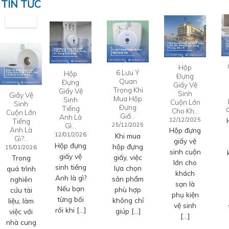
TIN TỨC
Hộp
6 Lưu Ý
Hộp
Đựng
Quan
Đựng
Giấy Vệ
Trọng Khi
Giấy Vệ
Sinh
Giấy Vệ
Mua Hộp
Sinh
Cuộn Lớn
Sinh
Đựng
Tiếng
Cho Kh…
Cuộn Lớn
Giấ…
Anh Là
12/12/2025
Tiếng
Gì…
25/12/2025
Anh Là
Hộp đựng
12/01/2026
Khi mua
Gì?…
giấy vệ
Hộp đựng
hộp đựng
15/01/2026
sinh cuộn
giấy vệ
giấy, việc
Trong
lớn cho
sinh tiếng
lựa chọn
quá trình
khách
Anh là gì?
sản phẩm
nghiên
sạn là
Nếu bạn
phù hợp
cứu tài
phụ kiện
từng bối
không chỉ
liệu, làm
vệ sinh
rối khi […]
giúp […]
việc với
[…]
nhà cung