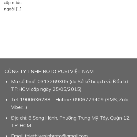
cấp nước
ngoài […]
CÔNG TY TNHH ROTO PUSI VIỆT NAM
Mã số thuế: 0313269305 (do Sở kế hoạch và Đầu tư
TP.HCM cấp ngày 25/05/2015)
Tel: 1900636288 – Hotline: 0906779409 (SMS, Zalo,
Viber…)
Địa chỉ: 8 Song Hành, Phường Trung Mỹ Tây, Quận 12,
TP. HCM
Email: thietbivesinhroto@gmail.com