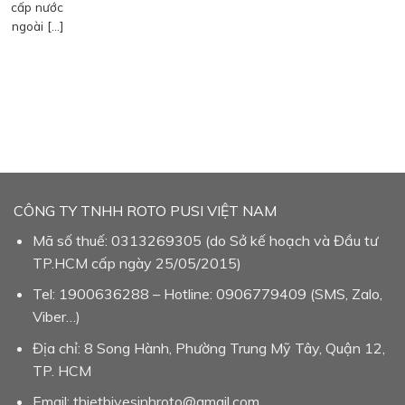
cấp nước
ngoài […]
CÔNG TY TNHH ROTO PUSI VIỆT NAM
Mã số thuế: 0313269305 (do Sở kế hoạch và Đầu tư
TP.HCM cấp ngày 25/05/2015)
Tel: 1900636288 – Hotline: 0906779409 (SMS, Zalo,
Viber…)
Địa chỉ: 8 Song Hành, Phường Trung Mỹ Tây, Quận 12,
TP. HCM
Email: thietbivesinhroto@gmail.com