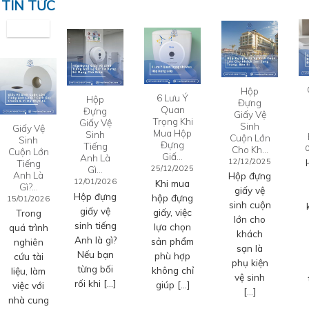
TIN TỨC
Hộp
6 Lưu Ý
Hộp
Đựng
Quan
Đựng
Giấy Vệ
Trọng Khi
Giấy Vệ
Sinh
Giấy Vệ
Mua Hộp
Sinh
Cuộn Lớn
Sinh
Đựng
Tiếng
Cho Kh…
Cuộn Lớn
Giấ…
Anh Là
12/12/2025
Tiếng
Gì…
25/12/2025
Anh Là
Hộp đựng
12/01/2026
Khi mua
Gì?…
giấy vệ
Hộp đựng
hộp đựng
15/01/2026
sinh cuộn
giấy vệ
giấy, việc
Trong
lớn cho
sinh tiếng
lựa chọn
quá trình
khách
Anh là gì?
sản phẩm
nghiên
sạn là
Nếu bạn
phù hợp
cứu tài
phụ kiện
từng bối
không chỉ
liệu, làm
vệ sinh
rối khi […]
giúp […]
việc với
[…]
nhà cung