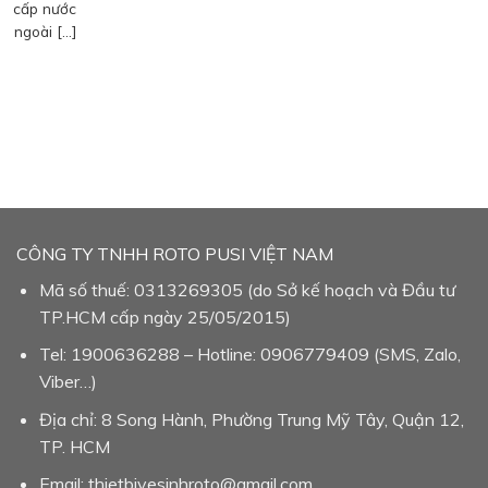
cấp nước
ngoài […]
CÔNG TY TNHH ROTO PUSI VIỆT NAM
Mã số thuế: 0313269305 (do Sở kế hoạch và Đầu tư
TP.HCM cấp ngày 25/05/2015)
Tel: 1900636288 – Hotline: 0906779409 (SMS, Zalo,
Viber…)
Địa chỉ: 8 Song Hành, Phường Trung Mỹ Tây, Quận 12,
TP. HCM
Email: thietbivesinhroto@gmail.com