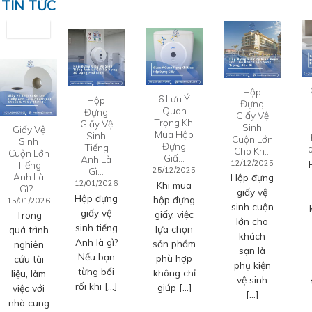
TIN TỨC
Hộp
6 Lưu Ý
Hộp
Đựng
Quan
Đựng
Giấy Vệ
Trọng Khi
Giấy Vệ
Sinh
Giấy Vệ
Mua Hộp
Sinh
Cuộn Lớn
Sinh
Đựng
Tiếng
Cho Kh…
Cuộn Lớn
Giấ…
Anh Là
12/12/2025
Tiếng
Gì…
25/12/2025
Anh Là
Hộp đựng
12/01/2026
Khi mua
Gì?…
giấy vệ
Hộp đựng
hộp đựng
15/01/2026
sinh cuộn
giấy vệ
giấy, việc
Trong
lớn cho
sinh tiếng
lựa chọn
quá trình
khách
Anh là gì?
sản phẩm
nghiên
sạn là
Nếu bạn
phù hợp
cứu tài
phụ kiện
từng bối
không chỉ
liệu, làm
vệ sinh
rối khi […]
giúp […]
việc với
[…]
nhà cung