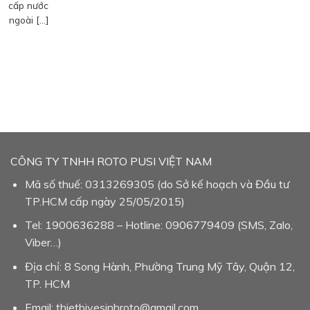
cấp nước
ngoài […]
CÔNG TY TNHH ROTO PUSI VIỆT NAM
Mã số thuế: 0313269305 (do Sở kế hoạch và Đầu tư
TP.HCM cấp ngày 25/05/2015)
Tel: 1900636288 – Hotline: 0906779409 (SMS, Zalo,
Viber…)
Địa chỉ: 8 Song Hành, Phường Trung Mỹ Tây, Quận 12,
TP. HCM
Email: thietbivesinhroto@gmail.com