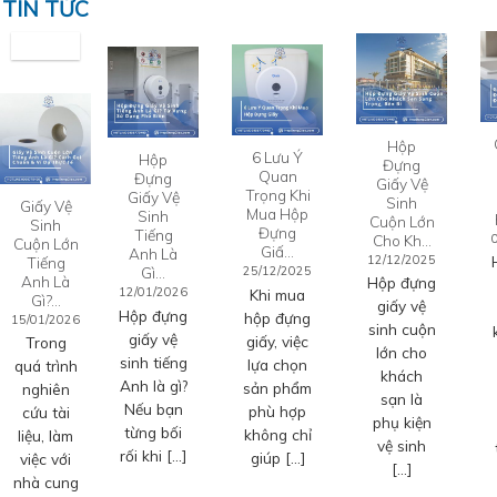
TIN TỨC
Hộp
6 Lưu Ý
Hộp
Đựng
Quan
Đựng
Giấy Vệ
Trọng Khi
Giấy Vệ
Sinh
Giấy Vệ
Mua Hộp
Sinh
Cuộn Lớn
Sinh
Đựng
Tiếng
Cho Kh…
Cuộn Lớn
Giấ…
Anh Là
12/12/2025
Tiếng
Gì…
25/12/2025
Anh Là
Hộp đựng
12/01/2026
Khi mua
Gì?…
giấy vệ
Hộp đựng
hộp đựng
15/01/2026
sinh cuộn
giấy vệ
giấy, việc
Trong
lớn cho
sinh tiếng
lựa chọn
quá trình
khách
Anh là gì?
sản phẩm
nghiên
sạn là
Nếu bạn
phù hợp
cứu tài
phụ kiện
từng bối
không chỉ
liệu, làm
vệ sinh
rối khi […]
giúp […]
việc với
[…]
nhà cung