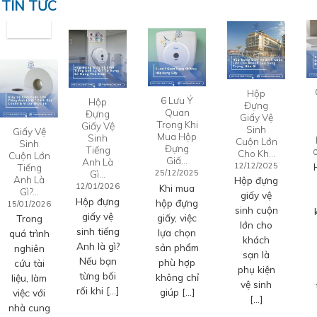
TIN TỨC
Hộp
6 Lưu Ý
Hộp
Đựng
Quan
Đựng
Giấy Vệ
Trọng Khi
Giấy Vệ
Sinh
Giấy Vệ
Mua Hộp
Sinh
Cuộn Lớn
Sinh
Đựng
Tiếng
Cho Kh…
Cuộn Lớn
Giấ…
Anh Là
12/12/2025
Tiếng
Gì…
25/12/2025
Anh Là
Hộp đựng
12/01/2026
Khi mua
Gì?…
giấy vệ
Hộp đựng
hộp đựng
15/01/2026
sinh cuộn
giấy vệ
giấy, việc
Trong
lớn cho
sinh tiếng
lựa chọn
quá trình
khách
Anh là gì?
sản phẩm
nghiên
sạn là
Nếu bạn
phù hợp
cứu tài
phụ kiện
từng bối
không chỉ
liệu, làm
vệ sinh
rối khi […]
giúp […]
việc với
[…]
nhà cung