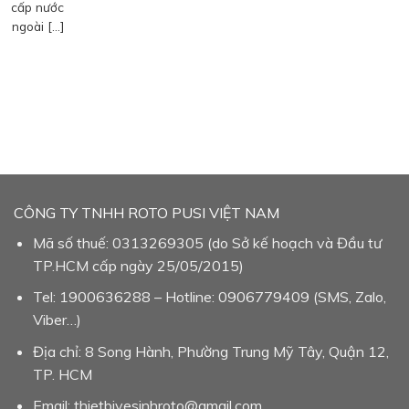
cấp nước
ngoài […]
CÔNG TY TNHH ROTO PUSI VIỆT NAM
Mã số thuế: 0313269305 (do Sở kế hoạch và Đầu tư
TP.HCM cấp ngày 25/05/2015)
Tel: 1900636288 – Hotline: 0906779409 (SMS, Zalo,
Viber…)
Địa chỉ: 8 Song Hành, Phường Trung Mỹ Tây, Quận 12,
TP. HCM
Email: thietbivesinhroto@gmail.com