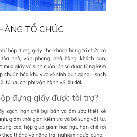
 HÀNG TỔ CHỨC
 phí hộp đựng giấy cho khách hàng tổ chức có
tòa nhà, văn phòng, nhà hàng, khách sạn,
ặt mua giấy vệ sinh cuộn lớn sẽ được tặng kèm
úp chuẩn hóa khu vực vệ sinh gọn gàng – sạch
i tối ưu chi phí vận hành về lâu dài.
hộp đựng giấy được tài trợ?
ấy sạch, hạn chế bụi bẩn và ẩm ướt; thiết kế
nh, giảm thời gian kiểm tra và bổ sung vật tư.
 dụng cao, hộp giúp giảm hao hụt, hạn chế rơi
hao theo tháng và nâng trải nghiệm người dùng.