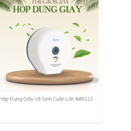
Hộp Đựng Giấy Vệ Sinh Cuộn Lớn &#8211…
Hộp Đựn