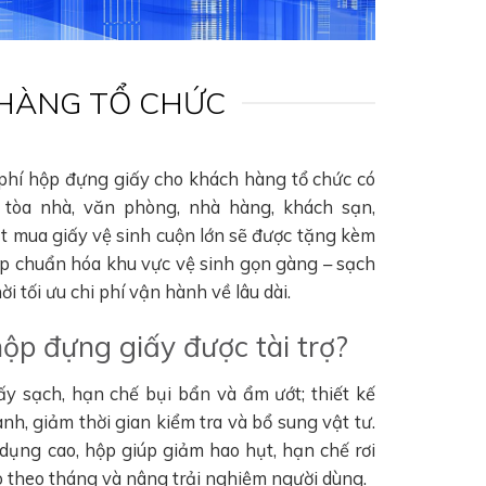
 HÀNG TỔ CHỨC
 phí hộp đựng giấy cho khách hàng tổ chức có
tòa nhà, văn phòng, nhà hàng, khách sạn,
ặt mua giấy vệ sinh cuộn lớn sẽ được tặng kèm
úp chuẩn hóa khu vực vệ sinh gọn gàng – sạch
i tối ưu chi phí vận hành về lâu dài.
hộp đựng giấy được tài trợ?
ấy sạch, hạn chế bụi bẩn và ẩm ướt; thiết kế
nh, giảm thời gian kiểm tra và bổ sung vật tư.
 dụng cao, hộp giúp giảm hao hụt, hạn chế rơi
hao theo tháng và nâng trải nghiệm người dùng.