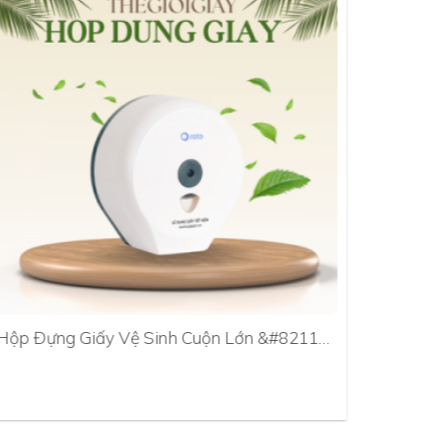
Hộp Đựng Giấy Vệ Sinh Cuộn Lớn &#8211…
Hộp Đựn