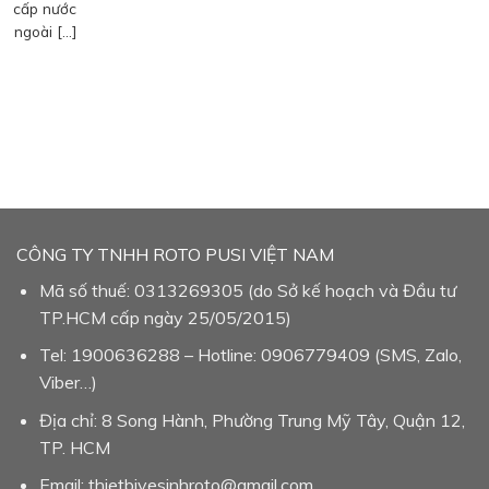
cấp nước
ngoài […]
CÔNG TY TNHH ROTO PUSI VIỆT NAM
Mã số thuế: 0313269305 (do Sở kế hoạch và Đầu tư
TP.HCM cấp ngày 25/05/2015)
Tel: 1900636288 – Hotline: 0906779409 (SMS, Zalo,
Viber…)
Địa chỉ: 8 Song Hành, Phường Trung Mỹ Tây, Quận 12,
TP. HCM
Email: thietbivesinhroto@gmail.com