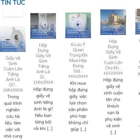
TIN TỨC
Hộp
6 Lưu Ý
Hộp
Đựng
Quan
Đựng
Giấy Vệ
Trọng Khi
Giấy Vệ
Sinh
Giấy Vệ
Mua Hộp
Sinh
Cuộn Lớn
Sinh
Đựng
Tiếng
Cho Kh…
Cuộn Lớn
Giấ…
Anh Là
12/12/2025
Tiếng
Gì…
25/12/2025
Anh Là
Hộp đựng
12/01/2026
Khi mua
Gì?…
giấy vệ
Hộp đựng
hộp đựng
15/01/2026
sinh cuộn
giấy vệ
giấy, việc
Trong
lớn cho
sinh tiếng
lựa chọn
quá trình
khách
Anh là gì?
sản phẩm
nghiên
sạn là
Nếu bạn
phù hợp
cứu tài
phụ kiện
từng bối
không chỉ
liệu, làm
vệ sinh
rối khi […]
giúp […]
việc với
[…]
nhà cung