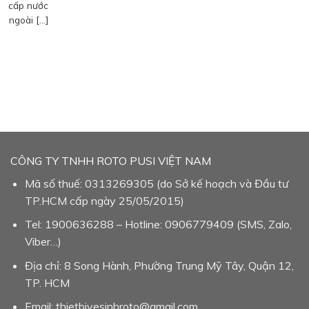
cấp nước
ngoài […]
CÔNG TY TNHH ROTO PUSI VIỆT NAM
Mã số thuế: 0313269305 (do Sở kế hoạch và Đầu tư
TP.HCM cấp ngày 25/05/2015)
Tel: 1900636288 – Hotline: 0906779409 (SMS, Zalo,
Viber…)
Địa chỉ: 8 Song Hành, Phường Trung Mỹ Tây, Quận 12,
TP. HCM
Email: thietbivesinhroto@gmail.com