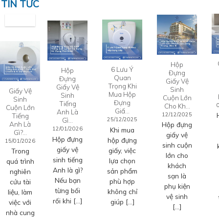
TIN TỨC
Hộp
6 Lưu Ý
Hộp
Đựng
Quan
Đựng
Giấy Vệ
Trọng Khi
Giấy Vệ
Sinh
Giấy Vệ
Mua Hộp
Sinh
Cuộn Lớn
Sinh
Đựng
Tiếng
Cho Kh…
Cuộn Lớn
Giấ…
Anh Là
12/12/2025
Tiếng
Gì…
25/12/2025
Anh Là
Hộp đựng
12/01/2026
Khi mua
Gì?…
giấy vệ
Hộp đựng
hộp đựng
15/01/2026
sinh cuộn
giấy vệ
giấy, việc
Trong
lớn cho
sinh tiếng
lựa chọn
quá trình
khách
Anh là gì?
sản phẩm
nghiên
sạn là
Nếu bạn
phù hợp
cứu tài
phụ kiện
từng bối
không chỉ
liệu, làm
vệ sinh
rối khi […]
giúp […]
việc với
[…]
nhà cung