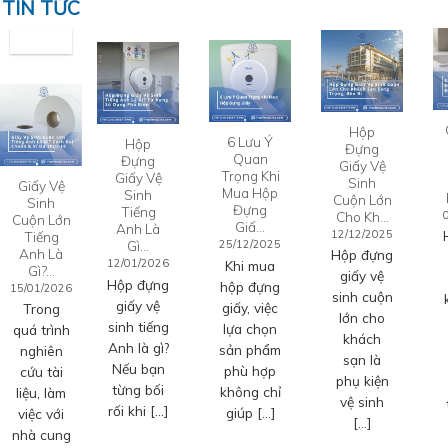
TIN TỨC
Hộp
6 Lưu Ý
Hộp
Đựng
Quan
Đựng
Giấy Vệ
Trọng Khi
Giấy Vệ
Sinh
Giấy Vệ
Mua Hộp
Sinh
Cuộn Lớn
Sinh
Đựng
Tiếng
Cho Kh…
Cuộn Lớn
Giấ…
Anh Là
12/12/2025
Tiếng
Gì…
25/12/2025
Anh Là
Hộp đựng
12/01/2026
Khi mua
Gì?…
giấy vệ
Hộp đựng
hộp đựng
15/01/2026
sinh cuộn
giấy vệ
giấy, việc
Trong
lớn cho
sinh tiếng
lựa chọn
quá trình
khách
Anh là gì?
sản phẩm
nghiên
sạn là
Nếu bạn
phù hợp
cứu tài
phụ kiện
từng bối
không chỉ
liệu, làm
vệ sinh
rối khi […]
giúp […]
việc với
[…]
nhà cung