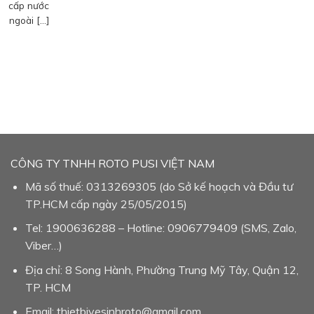
cấp nước
ngoài […]
CÔNG TY TNHH ROTO PUSI VIỆT NAM
Mã số thuế: 0313269305 (do Sở kế hoạch và Đầu tư
TP.HCM cấp ngày 25/05/2015)
Tel: 1900636288 – Hotline: 0906779409 (SMS, Zalo,
Viber…)
Địa chỉ: 8 Song Hành, Phường Trung Mỹ Tây, Quận 12,
TP. HCM
Email: thietbivesinhroto@gmail.com